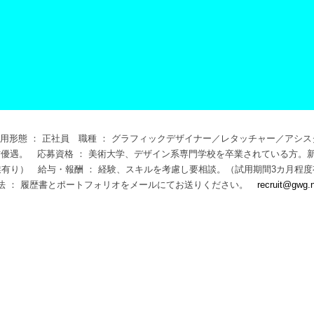
用形態 ： 正社員 職種 ： グラフィックデザイナー／レタッチャー／アシスタントデ
来る方優遇。 応募資格 ： 美術大学、デザイン系専門学校を卒業されている方
30（残業有り） 給与・報酬 ： 経験、スキルを考慮し要相談。（試用期間3カ月程
方法 ： 履歴書とポートフォリオをメールにてお送りください。
recruit@gwg.n