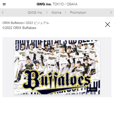
GWG inc.
TOKYO / OSAKA
GWG Inc.
Works
Promotion



ORIX Buffaloes / 2022 ビジュアル
©︎2022 ORIX Buffaloes