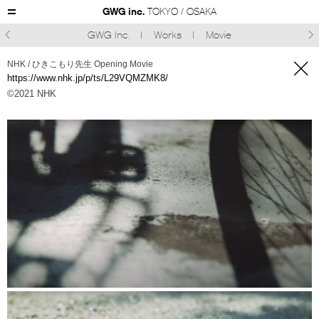
GWG inc.
TOKYO / OSAKA
GWG Inc.
Works
Movie



NHK / ひきこもり先生 Opening Movie
https://www.nhk.jp/p/ts/L29VQMZMK8/
©︎2021 NHK