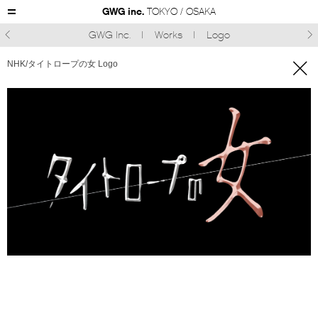
GWG inc.
TOKYO / OSAKA
GWG Inc.
Works
Logo



NHK/タイトロープの女 Logo