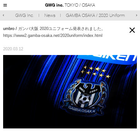
GWG inc.
TOKYO / OSAKA
GWG Inc.
News
GAMBA OSAKA / 2020 Uniform



umbro /
ガンバ大阪 2020ユニフォーム発表されました。
https://www2.gamba-osaka.net/2020uniform/index.html
2020.03.12