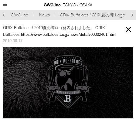
GWG inc.
TOKYO / OSAKA
GWG Inc.
News
ORIX Buffaloes / 2019 夏の陣 Logo



ORIX Buffaloes / 2019夏の陣ロゴ発表されました
。
ORIX
Buffaloes
https://www.buffaloes.co.jp/news/detail/00002461.html
2019.06.17